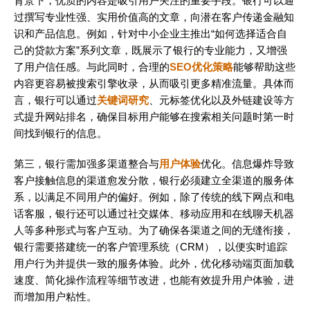
背景下，优质的内容是吸引用户关注的重要手段。银行可以通
过撰写专业性强、实用价值高的文章，向潜在客户传递金融知
识和产品信息。例如，针对中小企业主推出“如何选择适合自
己的贷款方案”系列文章，既展示了银行的专业能力，又增强
了用户信任感。与此同时，合理的
SEO优化策略
能够帮助这些
内容更容易被搜索引擎收录，从而吸引更多精准流量。具体而
言，银行可以通过
关键词研究
、元标签优化以及外链建设等方
式提升网站排名，确保目标用户能够在搜索相关问题时第一时
间找到银行的信息。
第三，银行需加强多渠道整合与
用户体验
优化。信息爆炸导致
客户接触信息的渠道愈发分散，银行必须建立全渠道的服务体
系，以满足不同用户的偏好。例如，除了传统的线下网点和电
话客服，银行还可以通过社交媒体、移动应用和在线聊天机器
人等多种形式与客户互动。为了确保各渠道之间的无缝衔接，
银行需要搭建统一的客户管理系统（CRM），以便实时追踪
用户行为并提供一致的服务体验。此外，优化移动端页面加载
速度、简化操作流程等细节改进，也能有效提升用户体验，进
而增加用户粘性。