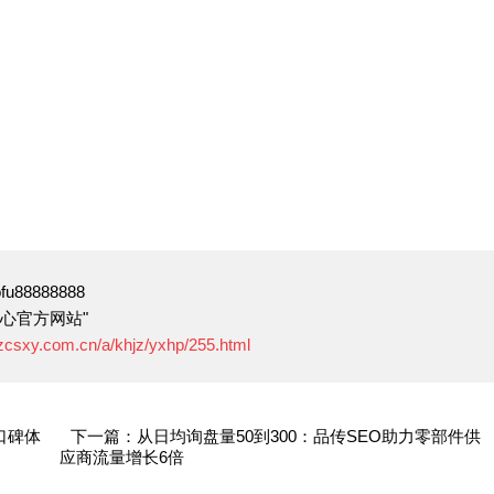
88888888
心官方网站"
.zcsxy.com.cn/a/khjz/yxhp/255.html
口碑体
下一篇：从日均询盘量50到300：品传SEO助力零部件供
应商流量增长6倍