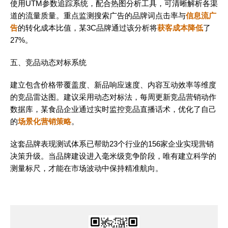
使用UTM参数追踪系统，配合热图分析工具，可清晰解析各渠
道的流量质量。重点监测搜索广告的品牌词点击率与
信息流广
告
的转化成本比值，某3C品牌通过该分析将
获客成本降低
了
27%。
五、竞品动态对标系统
建立包含价格带覆盖度、新品响应速度、内容互动效率等维度
的竞品雷达图。建议采用动态对标法，每周更新竞品营销动作
数据库，某食品企业通过实时监控竞品直播话术，优化了自己
的
场景化营销策略
。
这套品牌表现测试体系已帮助23个行业的156家企业实现营销
决策升级。当品牌建设进入毫米级竞争阶段，唯有建立科学的
测量标尺，才能在市场波动中保持精准航向。