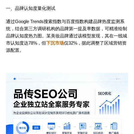
一、品牌认知度量化测试
通过Google Trends搜索指数与百度指数构建品牌热度监测系
统，结合第三方调研机构的品牌第一提及率数据，可精准绘制
品牌认知度热力图。某美妆品牌通过该模型发现，其在一线城
市认知度达78%，但
下沉市场
仅32%，据此调整了区域营销资
源配置。