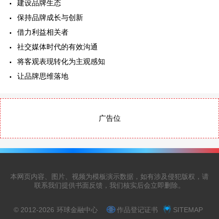
建设品牌生态
保持品牌成长与创新
借力利益相关者
社交媒体时代的有效沟通
将客观表现转化为主观感知
让品牌思维落地
广告位
本网页内容、图片、视频为模板演示数据，如有涉及侵犯版权，请
联系我们提供书面反馈，我们核实后会立即删除。
© 2012-2026
环球金融中心
作品登记证书
SITEMAP