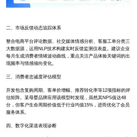
二、市场反馈动态追踪体系
整合电商平台评论数据、社交媒体情感分析、客服工单分类三
大数据源，运用NLP技术构建实时反馈监测仪表盘。建议企业
每月生成消费者情绪波动曲线，重点关注产品体验关键词的出
现频率与情感倾向变化。
三、消费者忠诚度评估模型
开发包含复购周期、客单价增幅、推荐转化率等12项指标的评
估矩阵。某母婴品牌应用该模型时发现，虽然其NPS值达48
分，但客户生命周期价值低于行业均值15%，进而优化了会员
服务体系。
四、数字化渠道表现诊断