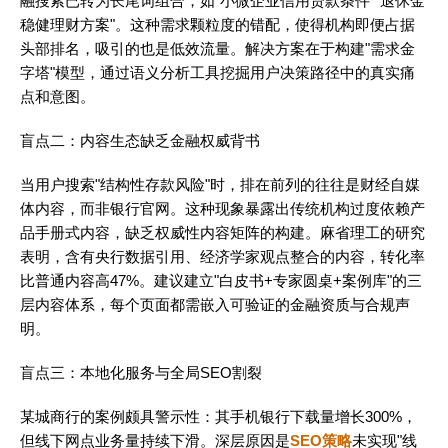
融搜索已转为长尾词组合，如"小微企业信用贷款条件""退休金
稳健理财方案"。这种需求颗粒度的错配，使得机构即便占据
头部排名，吸引的也是低效流量。解决方案在于构建"需求金
字塔"模型，通过语义分析工具挖掘用户决策路径中的真实痛
点和意图。
盲点二：内容生态缺乏金融权威背书
当用户搜索"结构性存款风险"时，排在前列的往往是财经自媒
体内容，而非银行官网。这种现象暴露出传统机构过度依赖产
品手册式内容，缺乏权威性内容矩阵的构建。麻省理工的研究
表明，含有央行数据引用、经济学家观点整合的内容，转化率
比普通内容高47%。建议建立"白皮书+专家圆桌+案例库"的三
层内容体系，每个页面都需嵌入可验证的金融资质与合规声
明。
盲点三：本地化服务与全局SEO割裂
某城商行的案例颇具警示性：其手机银行下载量增长300%，
但线下网点业务量持续下滑。深层原因是
SEO策略
未实现"线