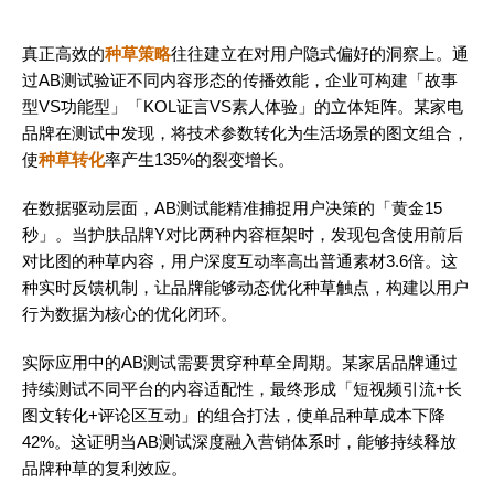
真正高效的
种草策略
往往建立在对用户隐式偏好的洞察上。通
过AB测试验证不同内容形态的传播效能，企业可构建「故事
型VS功能型」「KOL证言VS素人体验」的立体矩阵。某家电
品牌在测试中发现，将技术参数转化为生活场景的图文组合，
使
种草转化
率产生135%的裂变增长。
在数据驱动层面，AB测试能精准捕捉用户决策的「黄金15
秒」。当护肤品牌Y对比两种内容框架时，发现包含使用前后
对比图的种草内容，用户深度互动率高出普通素材3.6倍。这
种实时反馈机制，让品牌能够动态优化种草触点，构建以用户
行为数据为核心的优化闭环。
实际应用中的AB测试需要贯穿种草全周期。某家居品牌通过
持续测试不同平台的内容适配性，最终形成「短视频引流+长
图文转化+评论区互动」的组合打法，使单品种草成本下降
42%。这证明当AB测试深度融入营销体系时，能够持续释放
品牌种草的复利效应。