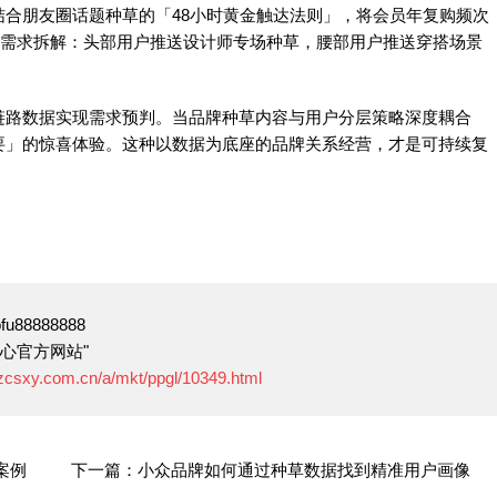
合朋友圈话题种草的「48小时黄金触达法则」，将会员年复购频次
精准需求拆解：头部用户推送设计师专场种草，腰部用户推送穿搭场景
链路数据实现需求预判。当品牌种草内容与用户分层策略深度耦合
要」的惊喜体验。这种以数据为底座的品牌关系经营，才是可持续复
88888888
心官方网站"
.zcsxy.com.cn/a/mkt/ppgl/10349.html
案例
下一篇：小众品牌如何通过种草数据找到精准用户画像